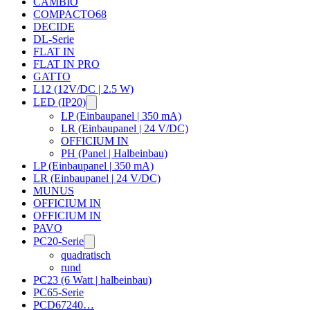
CAMBIO
COMPACTO68
DECIDE
DL-Serie
FLAT IN
FLAT IN PRO
GATTO
L12 (12V/DC | 2.5 W)
LED (IP20)
LP (Einbaupanel | 350 mA)
LR (Einbaupanel | 24 V/DC)
OFFICIUM IN
PH (Panel | Halbeinbau)
LP (Einbaupanel | 350 mA)
LR (Einbaupanel | 24 V/DC)
MUNUS
OFFICIUM IN
OFFICIUM IN
PAVO
PC20-Serie
quadratisch
rund
PC23 (6 Watt | halbeinbau)
PC65-Serie
PCD67240…