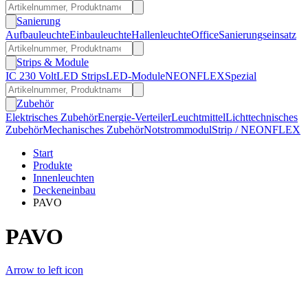
Sanierung
Aufbauleuchte
Einbauleuchte
Hallenleuchte
Office
Sanierungseinsatz
Strips & Module
IC 230 Volt
LED Strips
LED-Module
NEONFLEX
Spezial
Zubehör
Elektrisches Zubehör
Energie-Verteiler
Leuchtmittel
Lichttechnisches
Zubehör
Mechanisches Zubehör
Notstrommodul
Strip / NEONFLEX
Start
Produkte
Innenleuchten
Deckeneinbau
PAVO
PAVO
Arrow to left icon