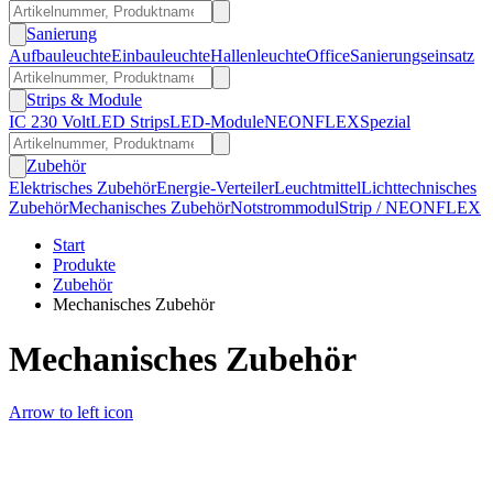
Sanierung
Aufbauleuchte
Einbauleuchte
Hallenleuchte
Office
Sanierungseinsatz
Strips & Module
IC 230 Volt
LED Strips
LED-Module
NEONFLEX
Spezial
Zubehör
Elektrisches Zubehör
Energie-Verteiler
Leuchtmittel
Lichttechnisches
Zubehör
Mechanisches Zubehör
Notstrommodul
Strip / NEONFLEX
Start
Produkte
Zubehör
Mechanisches Zubehör
Mechanisches Zubehör
Arrow to left icon