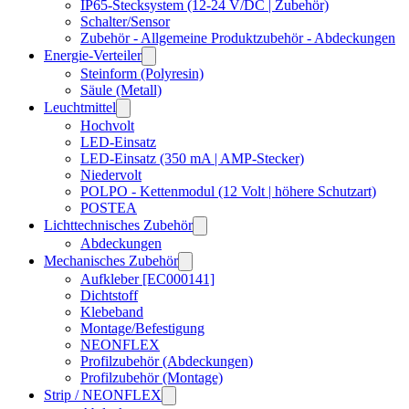
IP65-Stecksystem (12-24 V/DC | Zubehör)
Schalter/Sensor
Zubehör - Allgemeine Produktzubehör - Abdeckungen
Energie-Verteiler
Steinform (Polyresin)
Säule (Metall)
Leuchtmittel
Hochvolt
LED-Einsatz
LED-Einsatz (350 mA | AMP-Stecker)
Niedervolt
POLPO - Kettenmodul (12 Volt | höhere Schutzart)
POSTEA
Lichttechnisches Zubehör
Abdeckungen
Mechanisches Zubehör
Aufkleber [EC000141]
Dichtstoff
Klebeband
Montage/Befestigung
NEONFLEX
Profilzubehör (Abdeckungen)
Profilzubehör (Montage)
Strip / NEONFLEX