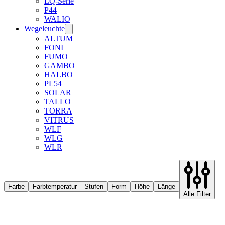
LQ-Serie
P44
WALIO
Wegeleuchte
ALTUM
FONI
FUMO
GAMBO
HALBO
PL54
SOLAR
TALLO
TORRA
VITRUS
WLF
WLG
WLR
Farbe
Farbtemperatur – Stufen
Form
Höhe
Länge
Alle Filter