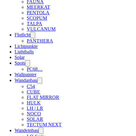
FAUNA
MEERKAT
PENTOLA
SCOPUM
TALPA
VULCANUM
Flutlicht
PANTHERA
Lichtpunkte
Lightballs
Solar
Spots
PC68…
Wallpainter
Wandanbau
C54
CUBE
FLAT MIRROR
HULK
LH | LR
NOCO
SOLAR
TECTUM NEXT
Wandeinbau