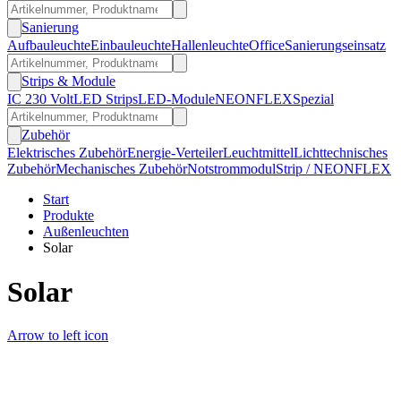
Sanierung
Aufbauleuchte
Einbauleuchte
Hallenleuchte
Office
Sanierungseinsatz
Strips & Module
IC 230 Volt
LED Strips
LED-Module
NEONFLEX
Spezial
Zubehör
Elektrisches Zubehör
Energie-Verteiler
Leuchtmittel
Lichttechnisches
Zubehör
Mechanisches Zubehör
Notstrommodul
Strip / NEONFLEX
Start
Produkte
Außenleuchten
Solar
Solar
Arrow to left icon