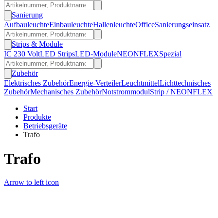
Sanierung
Aufbauleuchte
Einbauleuchte
Hallenleuchte
Office
Sanierungseinsatz
Strips & Module
IC 230 Volt
LED Strips
LED-Module
NEONFLEX
Spezial
Zubehör
Elektrisches Zubehör
Energie-Verteiler
Leuchtmittel
Lichttechnisches
Zubehör
Mechanisches Zubehör
Notstrommodul
Strip / NEONFLEX
Start
Produkte
Betriebsgeräte
Trafo
Trafo
Arrow to left icon