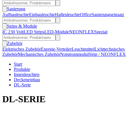
Sanierung
Aufbauleuchte
Einbauleuchte
Hallenleuchte
Office
Sanierungseinsatz
Strips & Module
IC 230 Volt
LED Strips
LED-Module
NEONFLEX
Spezial
Zubehör
Elektrisches Zubehör
Energie-Verteiler
Leuchtmittel
Lichttechnisches
Zubehör
Mechanisches Zubehör
Notstrommodul
Strip / NEONFLEX
Start
Produkte
Innenleuchten
Deckeneinbau
DL-Serie
DL-SERIE