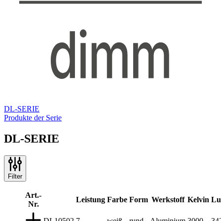
DL-SERIE
Produkte der Serie
DL-SERIE
Filter
Art.-
Leistung
Farbe
Form
Werkstoff
Kelvin
Lu
Nr.
DL10502
7
weiß
rund
Aluminium
3000
34