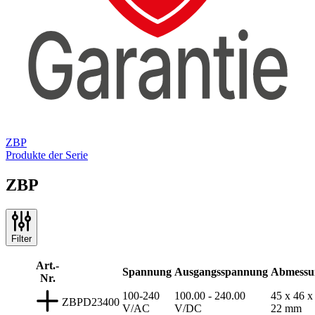
ZBP
Produkte der Serie
ZBP
Filter
Art.-
Spannung
Ausgangsspannung
Abmessu
Nr.
100-240
100.00 - 240.00
45 x 46 x
ZBPD23400
V/AC
V/DC
22 mm