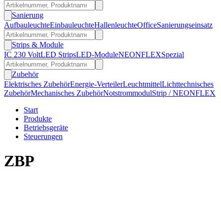
Sanierung
Aufbauleuchte
Einbauleuchte
Hallenleuchte
Office
Sanierungseinsatz
Strips & Module
IC 230 Volt
LED Strips
LED-Module
NEONFLEX
Spezial
Zubehör
Elektrisches Zubehör
Energie-Verteiler
Leuchtmittel
Lichttechnisches
Zubehör
Mechanisches Zubehör
Notstrommodul
Strip / NEONFLEX
Start
Produkte
Betriebsgeräte
Steuerungen
ZBP