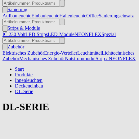
Sanierung
Aufbauleuchte
Einbauleuchte
Hallenleuchte
Office
Sanierungseinsatz
Strips & Module
IC 230 Volt
LED Strips
LED-Module
NEONFLEX
Spezial
Zubehör
Elektrisches Zubehör
Energie-Verteiler
Leuchtmittel
Lichttechnisches
Zubehör
Mechanisches Zubehör
Notstrommodul
Strip / NEONFLEX
Start
Produkte
Innenleuchten
Deckeneinbau
DL-Serie
DL-SERIE