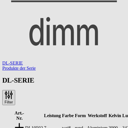
DL-SERIE
Produkte der Serie
DL-SERIE
Filter
Art.-
Leistung
Farbe
Form
Werkstoff
Kelvin
Lu
Nr.
DL10502
7
weiß
rund
Aluminium
3000
34